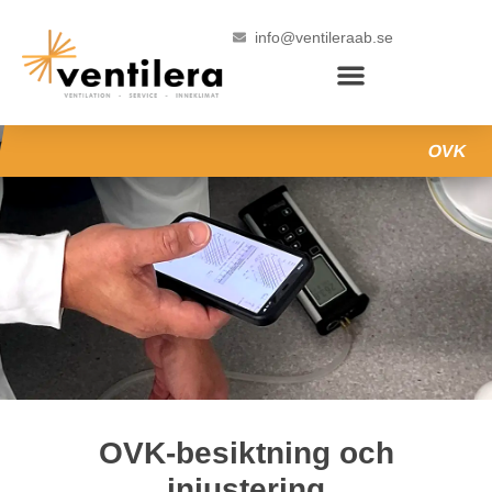
info@ventileraab.se
OVK
OVK-besiktning och
injustering