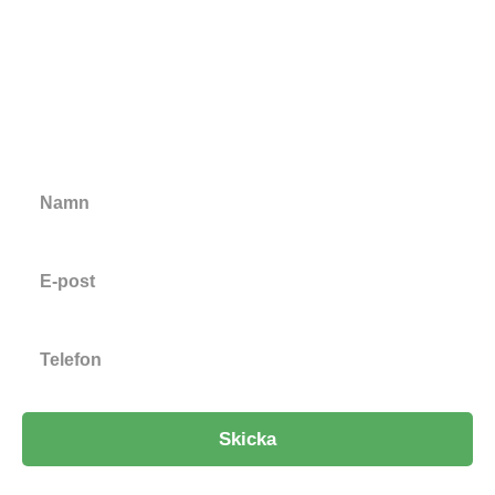
Behöver du hjälp med OVK eller
injustering?
Vi har lång erfarenhet av OVK och injustering av
ventilationssystem. Hör av er till oss om ni har frågor och
önskar få hjälp med OVK.
Skicka